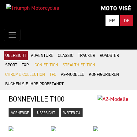
MOTO VISÉ
FR
DE
ÜBERSICHT
ADVENTURE
CLASSIC
TRACKER
ROADSTER
SPORT
TXP
ICON EDITION
STEALTH EDITION
CHROME COLLECTION
TFC
A2-MODELLE
KONFIGURIEREN
BUCHEN SIE IHRE PROBEFAHRT
BONNEVILLE T100
VORHERIGE
ÜBERSICHT
WEITER ZU