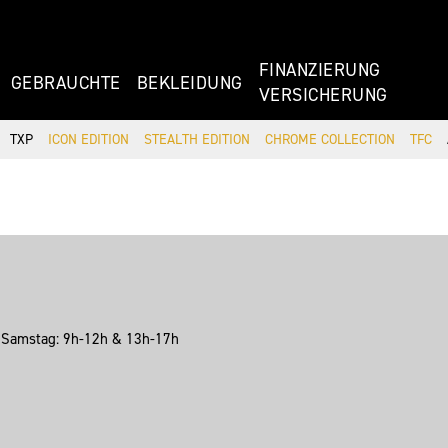
FINANZIERU
GEBRAUCHTE
BEKLEIDUNG
VERSICHERUNG
TXP
ICON EDITION
STEALTH EDITION
CHROME COLLECTION
TFC
h Samstag: 9h-12h & 13h-17h