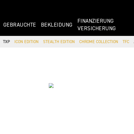
FINANZIERU
GEBRAUCHTE
BEKLEIDUNG
VERSICHERUNG
TXP
ICON EDITION
STEALTH EDITION
CHROME COLLECTION
TFC